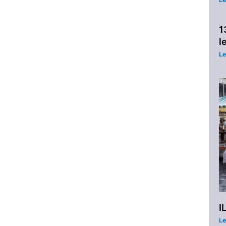
1
l
Le
I
Le