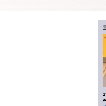
2
v
Le